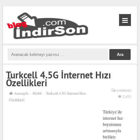
biabet
güncel
biabet
Turkcell 4.5G İnternet Hızı
Özellikleri
yorumsuz
Anasayfa
››
Mobil
››
Turkcell 4.5G İnternet Hızı
2.453
Özellikleri
Türkiye’de
internet hız
boyutunun
artmasıyla
birlikte