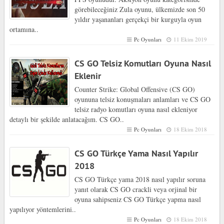
görebileceğiniz Zula oyunu, ülkemizde son 50
yıldır yaşananları gerçekçi bir kurguyla oyun
ortamına..
Pc Oyunları
11 Ekim 2019
CS GO Telsiz Komutları Oyuna Nasıl
Eklenir
Counter Strike: Global Offensive (CS GO)
oyununa telsiz konuşmaları anlamları ve CS GO
telsiz radyo komutları oyuna nasıl ekleniyor
detaylı bir şekilde anlatacağım. CS GO..
Pc Oyunları
18 Ekim 2018
CS GO Türkçe Yama Nasıl Yapılır
2018
CS GO Türkçe yama 2018 nasıl yapılır soruna
yanıt olarak CS GO crackli veya orjinal bir
oyuna sahipseniz CS GO Türkçe yapma nasıl
yapılıyor yöntemlerini..
Pc Oyunları
18 Ekim 2018