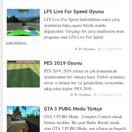
LFS Live For Speed Oyunu
LFS Live For Speed İndirildikten sonra yarış
oyunlarına bakış açınız büyük oranda
değişecektir. Gerçekçi bir yarış simülasyon oyun
programı olan LFS Live For Speed
indirildikten..
Pc Oyunları
17 Eylül 2018
PES 2019 Oyunu
PES 2019, 2019 yılının en çok konuşulacak
oyunlarından biri olmaya hazır. Futbol oynamayı
seven ve hemen her yıl geliştirilmiş versiyonları
takip eden kişiler, PES 2019..
Pc Oyunları
15 Temmuz 2018
GTA 5 PUBG Modu Türkçe
GTA 5 PUBG Modu , Complex Control olarak
bilinen moddur. Bir çeşit Battle Royale modu
olan GTA 5 PUBG Modu, son yılların en başarılı