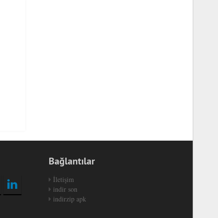
Bağlantılar
İletişim
indir son
indirzip apk