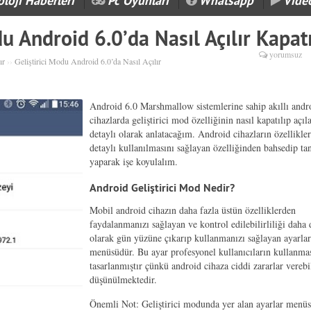
loji Haberleri
Pc Oyunları
Whatsapp
Vide
du Android 6.0’da Nasıl Açılır Kapatı
yorumsuz
ır
››
Geliştirici Modu Android 6.0’da Nasıl Açılır
Android 6.0 Marshmallow sistemlerine sahip akıllı andr
cihazlarda geliştirici mod özelliğinin nasıl kapatılıp açıl
detaylı olarak anlatacağım. Android cihazların özellikle
detaylı kullanılmasını sağlayan özelliğinden bahsedip ta
yaparak işe koyulalım.
Android Geliştirici Mod Nedir?
Mobil android cihazın daha fazla üstün özelliklerden
faydalanmanızı sağlayan ve kontrol edilebilirliliği daha 
olarak gün yüzüne çıkarıp kullanmanızı sağlayan ayarla
menüsüdür. Bu ayar profesyonel kullanıcıların kullanmas
tasarlanmıştır çünkü android cihaza ciddi zararlar verebi
düşünülmektedir.
Önemli Not: Geliştirici modunda yer alan ayarlar menü