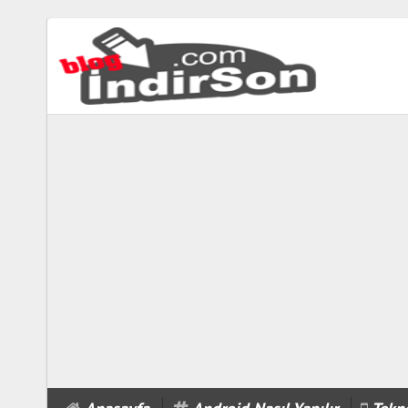
biabet
güncel
biabet