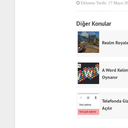
Eklenme Tarihi: 17 Mayıs 2
Diğer Konular
Realm Royal
A Word Keli
Oynanır
Telefonda Gi
Açılır