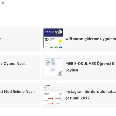
016
e
wifi sorun giderme uygulam
me Oyunu Nasıl
MEB E-OKUL VBS Öğrenci Gir
Sayfası
zli Mod Sekme Nasıl
instagram durduruldu hatas
çözümü 2017