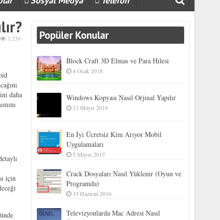
olar
Sosyal Medya
Telefon
lır?
Popüler Konular
3.238
Block Craft 3D Elmas ve Para Hilesi
4 Ocak 2018
oid
acağını
rini daha
Windows Kopyası Nasıl Orjinal Yapılır
nımını
13 Mayıs 2016
En İyi Ücretsiz Kim Arıyor Mobil
Uygulamaları
5 Mayıs 2017
detaylı
r
Crack Dosyaları Nasıl Yüklenir (Oyun ve
ı için
Programda)
leceği
15 Haziran 2016
Televizyonlarda Mac Adresi Nasıl
sünde