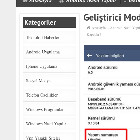
Anasayfa
Android Nasıl Yapılır
Tekno
Geliştirici Mo
Kategoriler
Anasayfa
››
Android Nasıl Yapıl
Kapatılır?
Teknoloji Haberleri
Android Uygulama
Iphone Uygulama
Sosyal Medya
Telefon Özellikler
Windows Programlar
Windows Nasıl Yapılır
Vpn Yasaklı Siteler