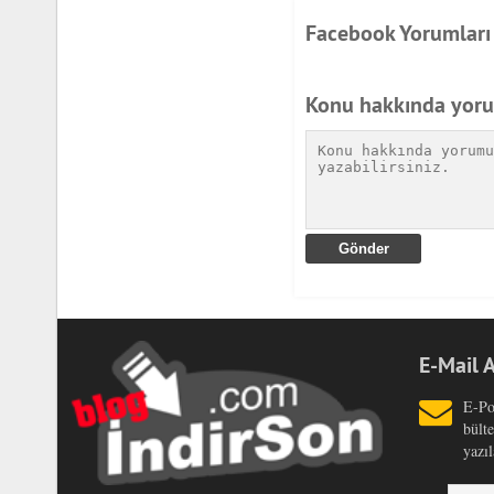
Facebook Yorumları
Konu hakkında yor
E-Mail 
E-Po
bült
yazıl