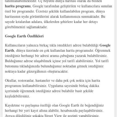
tanımlanabilmektedir. Üç boyutlu dünya haritası olarak da bilinen
harita programı
, Google tarafından geliştirilen ve kullanıcılara sunulan
özel bir programdır. Ücretsiz şekilde kullanılabilen program, dünya
haritasının uydu görüntülerini alarak kullanımınıza sunmaktadır. Bu
sayede kıtalardan adalara, ülkelerden şehirlere kadar her detayı
görebilmenizi sağlamaktadır.
Google Earth Özellikleri
Google
Kullanıcıların yalnızca birkaç tıkla istedikleri adresi bulabildiği
Earth
, dünya üzerinde en çok kullanılan harita programıdır. Öğrenmek
istediğiniz herhangi bir adresi arama çubuğuna yazarak bulabilirsiniz.
Bulduğunuz adrese ulaşabilmek içinse yol tarifi alabilirsiniz. Yol tarifi
butonuna tıkladığınızda bulunduğunuz noktadan gitmek istediğiniz
noktaya kadar güzergâhınızı oluşturacaktır.
Okullar, restoranlar, hastaneler ve daha pek çok nokta için harita
programını kullanabilirsiniz. Uygulama sayesinde birkaç dakika
içerisinde öğrenmek istediğiniz adresi bulabilir basit şekilde
keşfedebilirsiniz.
Kaydetme ve paylaşma özelliği olan Google Earth ile beğendiğiniz
herhangi bir yeri kayıt altına alabilir, hesabınızda paylaşabilirsiniz.
Ayrıca dilediğiniz sokakta Street View ile gezinti yapabilirsiniz.