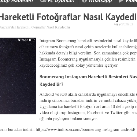
loji Haberleri
Pc Oyunları
Whatsapp
Vide
areketli Fotoğraflar Nasıl Kaydedi
yorumsuz
stagram’da Hareketli Fotoğraflar Nasıl Kaydedilir
Intagram Boomerang hareketli resimlerini nasıl kaydedil
cihazımıza fotoğrafı nasıl çekip nerelerde kullanabileceğ
hakkında detaylı bilgi verelim. Son zamanlarda çok pop
Instagram Boomerang uygulamasıyla çekilen resimlerin 
kaydedeceğimiz çok kolay yöntemler içeriyor.
Boomerang Instagram Hareketli Resimleri Nas
Kaydedilir?
Android ve iOS akıllı cihazlarda uygulamayı öncellikle 
indirip cihazınıza buradan indirin ve mobil cihaza yükle
Uygulama ise hareketli fotoğrafı art arda 10 defa çekip 
video oluşturup Instagram, Facebook ve Twitter gibi sos
ağlarda paylaşma imkanı sunuyor.
ını buradan indirin https://www.indirson.com/boomerang-instagram-android/