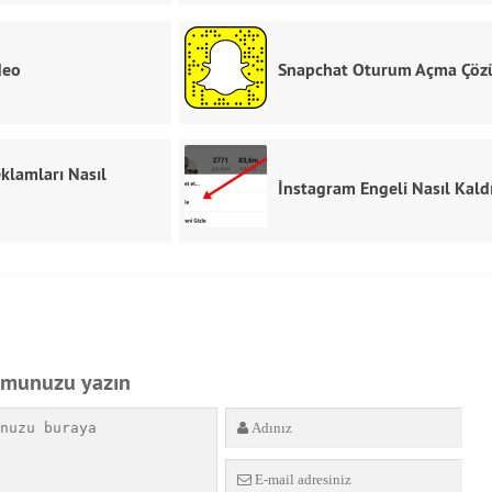
deo
Snapchat Oturum Açma Çö
klamları Nasıl
İnstagram Engeli Nasıl Kaldı
umunuzu yazın