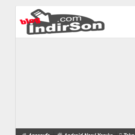
biabet
güncel
biabet