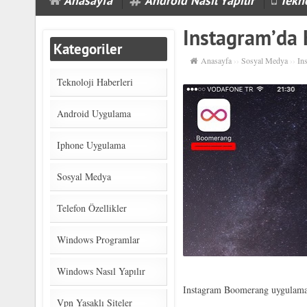
Anasayfa
Android Nasıl Yapılır
Tekno
Instagram’da H
Kategoriler
Anasayfa
››
Sosyal Medya
››
In
Teknoloji Haberleri
Android Uygulama
Iphone Uygulama
Sosyal Medya
Telefon Özellikler
Windows Programlar
Windows Nasıl Yapılır
Instagram Boomerang uygulamas
Vpn Yasaklı Siteler