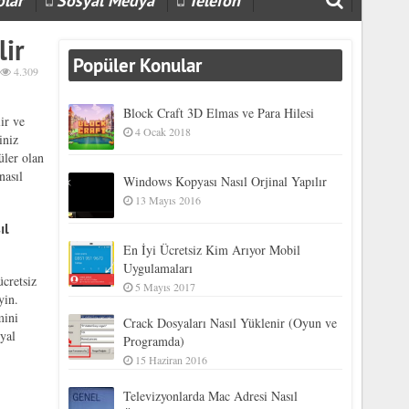
olar
Sosyal Medya
Telefon
lir
Popüler Konular
4.309
Block Craft 3D Elmas ve Para Hilesi
ir ve
4 Ocak 2018
iniz
üler olan
nasıl
Windows Kopyası Nasıl Orjinal Yapılır
13 Mayıs 2016
ıl
En İyi Ücretsiz Kim Arıyor Mobil
Uygulamaları
ücretsiz
5 Mayıs 2017
yin.
mini
Crack Dosyaları Nasıl Yüklenir (Oyun ve
yal
Programda)
15 Haziran 2016
Televizyonlarda Mac Adresi Nasıl