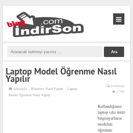
biabet
güncel
biabet
Laptop Model Öğrenme Nasıl
Yapılır
yorumsuz
Anasayfa
››
Windows Nasıl Yapılır
››
Laptop
2.709
Model Öğrenme Nasıl Yapılır
Kullandığımız
laptop (diz üstü)
bilgisayarların
modelini
öğrenme