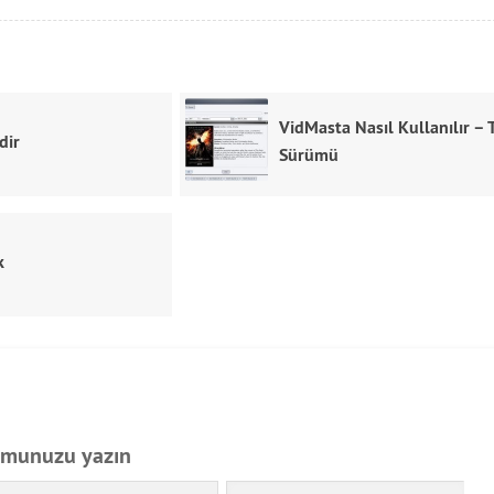
VidMasta Nasıl Kullanılır – 
dir
Sürümü
k
umunuzu yazın