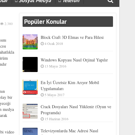
olar
Sosyal Medya
Telefon
Popüler Konular
2.380
Block Craft 3D Elmas ve Para Hilesi
sını
4 Ocak 2018
cısı
ahatlıkla
sürüm
Windows Kopyası Nasıl Orjinal Yapılır
amdır
13 Mayıs 2016
En İyi Ücretsiz Kim Arıyor Mobil
Uygulamaları
nın
5 Mayıs 2017
olay bir
eyeceği
Crack Dosyaları Nasıl Yüklenir (Oyun ve
n medya
Programda)
larak
15 Haziran 2016
Televizyonlarda Mac Adresi Nasıl
ibi video