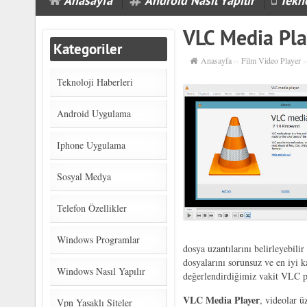
Anasayfa
Android Nasıl Yapılır
Tekno
VLC Media Pla
Kategoriler
Anasayfa
››
Film Video Player
›
Teknoloji Haberleri
Android Uygulama
Iphone Uygulama
Sosyal Medya
Telefon Özellikler
Windows Programlar
dosya uzantılarını belirleyebili
dosyalarını sorunsuz ve en iyi k
Windows Nasıl Yapılır
değerlendirdiğimiz vakit VLC p
VLC Media Player
, videolar ü
Vpn Yasaklı Siteler