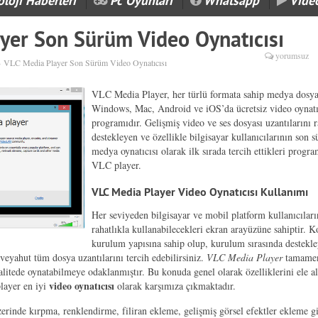
loji Haberleri
Pc Oyunları
Whatsapp
Vide
yer Son Sürüm Video Oynatıcısı
yorumsuz
›
VLC Media Player Son Sürüm Video Oynatıcısı
VLC Media Player, her türlü formata sahip medya dosya
Windows, Mac, Android ve iOS’da ücretsiz video oynatı
programıdır. Gelişmiş video ve ses dosyası uzantılarını r
destekleyen ve özellikle bilgisayar kullanıcılarının son 
medya oynatıcısı olarak ilk sırada tercih ettikleri progr
VLC player.
VLC Media Player Video Oynatıcısı Kullanımı
Her seviyeden bilgisayar ve mobil platform kullanıcıları
rahatlıkla kullanabilecekleri ekran arayüzüne sahiptir. K
kurulum yapısına sahip olup, kurulum sırasında destekl
r veyahut tüm dosya uzantılarını tercih edebilirsiniz.
VLC Media Player
tamame
alitede oynatabilmeye odaklanmıştır. Bu konuda genel olarak özelliklerini ele a
video oynatıcısı
layer en iyi
olarak karşımıza çıkmaktadır.
zerinde kırpma, renklendirme, filiran ekleme, gelişmiş görsel efektler ekleme g