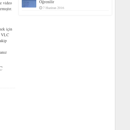
Öğrenilir
ve video
7 Haziran 2016
rmıştır.
mek için
nı VLC
akip
sanız
C