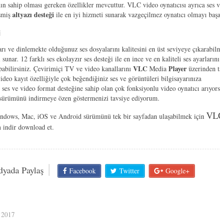
n sahip olması gereken özellikler mevcuttur. VLC video oynatıcısı ayrıca ses 
altyazı desteği
işmiş
ile en iyi hizmeti sunarak vazgeçilmez oynatıcı olmayı başa
i
ı ve dinlemekte olduğunuz ses dosyalarını kalitesini en üst seviyeye çıkarabil
ı sunar. 12 farklı ses ekolayzır ses desteği ile en ince ve en kaliteli ses ayarları
VLC
Player
pabilirsiniz. Çevirimiçi TV ve video kanallarını
Media
üzerinden t
video kayıt özelliğiyle çok beğendiğiniz ses ve görüntüleri bilgisayarınıza
 ses ve video format desteğine sahip olan çok fonksiyonlu video oynatıcı arıyor
 sürümünü indirmeye özen göstermenizi tavsiye ediyorum.
VL
indows, Mac, iOS ve Android sürümünü tek bir sayfadan ulaşabilmek için
 indir download et.
dyada Paylaş
Facebook
Twitter
Google+
 2017