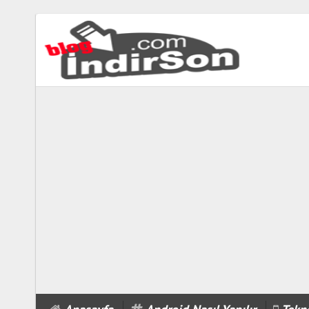
biabet
güncel
biabet