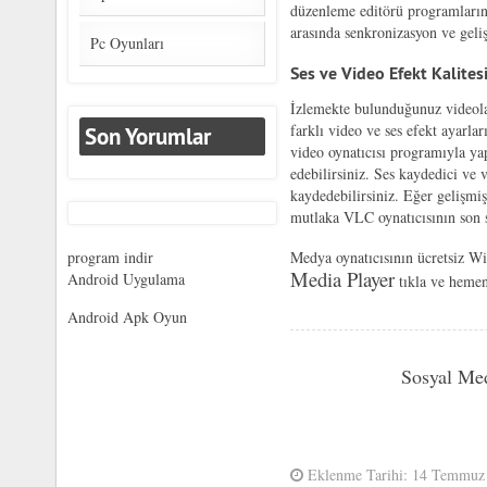
düzenleme editörü programlarını
arasında senkronizasyon ve gel
Pc Oyunları
Ses ve Video Efekt Kalites
İzlemekte bulunduğunuz videolar
farklı video ve ses efekt ayarlar
Son Yorumlar
video oynatıcısı programıyla ya
edebilirsiniz. Ses kaydedici ve 
kaydedebilirsiniz. Eğer gelişmiş
mutlaka VLC oynatıcısının son
program indir
Medya oynatıcısının ücretsiz W
Media Player
Android Uygulama
tıkla ve hemen
Android Apk Oyun
Sosyal Me
Eklenme Tarihi: 14 Temmuz