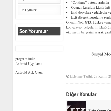
“Continue” butonu ardında “
Oyunun kurulum klasörünü b
Pc Oyunları
Eski dosyaları yedekleyin v
Exit diyerek kurulumu sonla
GTA Türk
Önemli Not:
çe yama
kopyalayıp, belgelerim klasörü
Son Yorumlar
oku metin belgesini açarak yardı
Sosyal Me
program indir
Android Uygulama
Android Apk Oyun
Eklenme Tarihi: 27 Kasım 2
Diğer Konular
Zula Oyun Öz