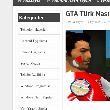
Anasayfa
Android Nasıl Yapılır
Tekno
GTA Türk Nasıl
Kategoriler
Anasayfa
››
Pc Oyunları
››
GTA T
Teknoloji Haberleri
Android Uygulama
Iphone Uygulama
Sosyal Medya
Telefon Özellikler
Windows Programlar
Windows Nasıl Yapılır
Vpn Yasaklı Siteler