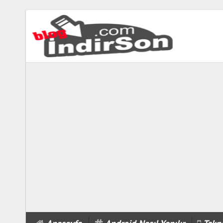
biabet
güncel
biabet