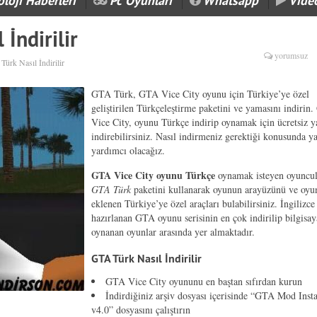
loji Haberleri
Pc Oyunları
Whatsapp
Vide
 İndirilir
yorumsuz
ürk Nasıl İndirilir
GTA Türk, GTA Vice City oyunu için Türkiye’ye özel
geliştirilen Türkçeleştirme paketini ve yamasını indirin
Vice City, oyunu Türkçe indirip oynamak için ücretsiz 
indirebilirsiniz. Nasıl indirmeniz gerektiği konusunda y
yardımcı olacağız.
GTA Vice City oyunu Türkçe
oynamak isteyen oyuncul
GTA Türk
paketini kullanarak oyunun arayüzünü ve oyu
eklenen Türkiye’ye özel araçları bulabilirsiniz. İngilizce
hazırlanan GTA oyunu serisinin en çok indirilip bilgisa
oynanan oyunlar arasında yer almaktadır.
GTA Türk Nasıl İndirilir
GTA Vice City oyununu en baştan sıfırdan kurun
İndirdiğiniz arşiv dosyası içerisinde “GTA Mod Insta
v4.0” dosyasını çalıştırın