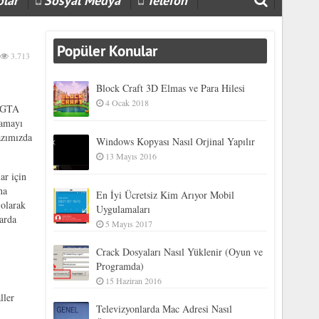
olar
Sosyal Medya
Telefon
Popüler Konular
3.713
Block Craft 3D Elmas ve Para Hilesi
4 Ocak 2018
. GTA
yamayı
azımızda
Windows Kopyası Nasıl Orjinal Yapılır
13 Mayıs 2016
ar için
na
En İyi Ücretsiz Kim Arıyor Mobil
 olarak
Uygulamaları
yarda
5 Mayıs 2017
Crack Dosyaları Nasıl Yüklenir (Oyun ve
Programda)
15 Haziran 2016
ller
Televizyonlarda Mac Adresi Nasıl