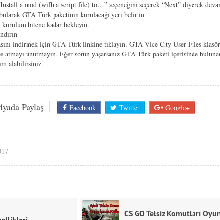
Install a mod (wifh a script file) to…” seçeneğini seçerek “Next” diyerek deva
ularak GTA Türk paketinin kurulacağı yeri belirtin
e kurulum bitene kadar bekleyin.
ndırın
sını indirmek için
GTA Türk
linkine tıklayın. GTA Vice City User Files klasö
ne atmayı unutmayın. Eğer sorun yaşarsanız GTA Türk paketi içerisinde buluna
m alabilirsiniz.
dyada Paylaş
Facebook
Twitter
Google+
017
CS GO Telsiz Komutları Oyu
ellikleri