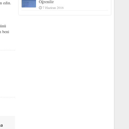
Öğrenilir
m edin.
7 Haziran 2016
rünü
n beni
na