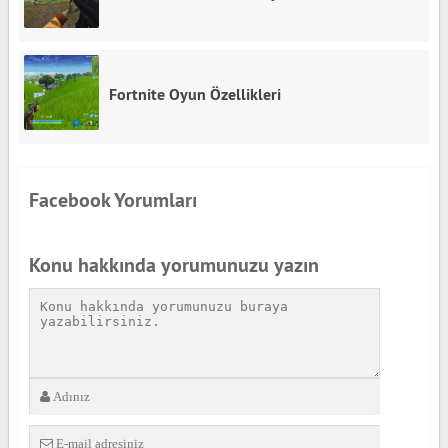
Fortnite Oyun Özellikleri
Facebook Yorumları
Konu hakkında yorumunuzu yazın