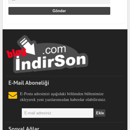
E-Mail Aboneliği
E-Posta adresinizi aşağıdaki bölümden bültenimize
ekleyerek yeni yazılarımızdan haberdar olabilirsiniz.
Sosyal Ağlar