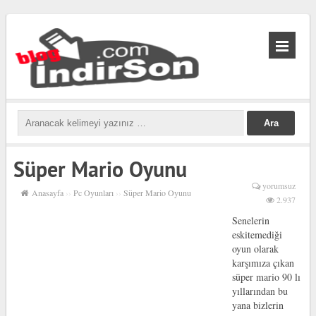
biabet
güncel
biabet
Süper Mario Oyunu
yorumsuz
Anasayfa
››
Pc Oyunları
››
Süper Mario Oyunu
2.937
Senelerin
eskitemediği
oyun olarak
karşımıza çıkan
süper mario 90 lı
yıllarından bu
yana bizlerin