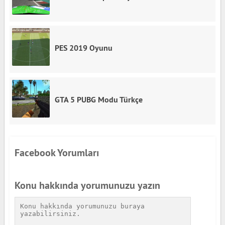
PES 2019 Oyunu
GTA 5 PUBG Modu Türkçe
Facebook Yorumları
Konu hakkında yorumunuzu yazın