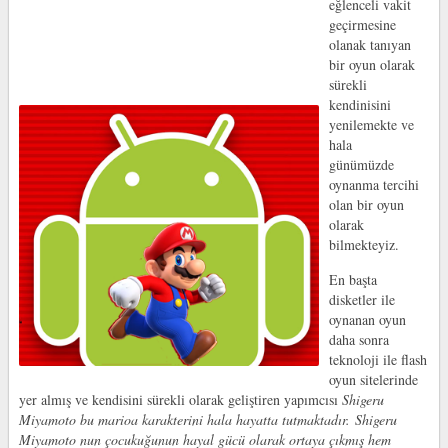
eğlenceli vakit
geçirmesine
olanak tanıyan
bir oyun olarak
sürekli
kendinisini
yenilemekte ve
hala
günümüzde
oynanma tercihi
olan bir oyun
olarak
bilmekteyiz.
En başta
disketler ile
oynanan oyun
daha sonra
teknoloji ile flash
oyun sitelerinde
yer almış ve kendisini sürekli olarak geliştiren yapımcısı
Shigeru
Miyamoto
bu marioa karakterini hala hayatt
a tutmaktadır. Shigeru
Miyamoto nun çocukuğunun hayal gücü olarak ortaya çıkmış hem