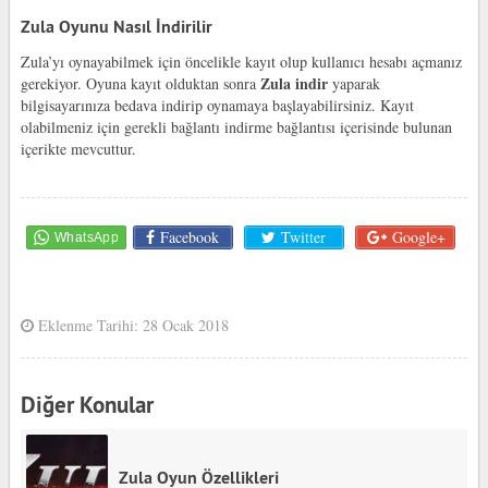
Zula Oyunu Nasıl İndirilir
Zula’yı oynayabilmek için öncelikle kayıt olup kullanıcı hesabı açmanız
Zula indir
gerekiyor. Oyuna kayıt olduktan sonra
yaparak
bilgisayarınıza bedava indirip oynamaya başlayabilirsiniz. Kayıt
olabilmeniz için gerekli bağlantı indirme bağlantısı içerisinde bulunan
içerikte mevcuttur.
Facebook
Twitter
Google+
Eklenme Tarihi: 28 Ocak 2018
Diğer Konular
Zula Oyun Özellikleri