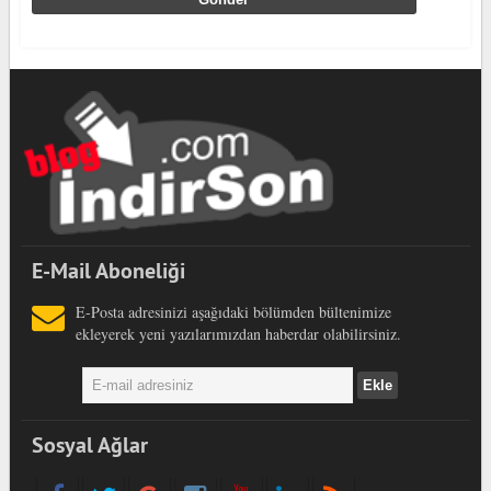
E-Mail Aboneliği
E-Posta adresinizi aşağıdaki bölümden bültenimize
ekleyerek yeni yazılarımızdan haberdar olabilirsiniz.
Sosyal Ağlar