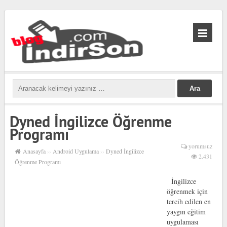
biabet
güncel
biabet
Dyned İngilizce Öğrenme
Programı
yorumsuz
Anasayfa
››
Android Uygulama
››
Dyned İngilizce
2.431
Öğrenme Programı
İngilizce
öğrenmek için
tercih edilen en
yaygın eğitim
uygulaması