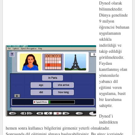
Dyned olarak
bilinmektedir.
Dünya genelinde
9 milyon
öğrencisi bulunan
uygulamanın
sıklıkla
indirildiği ve
takip edildiği
görülmektedir.
Faydası
kanıtlanmış olan
yöntemlerle
yabancı dil
eğitimi veren
uygulama, basit
bir kuruluma
sahiptir.
Dyned’i
indirdikten
hemen sonra kullanıcı bilgilerini girmeniz yeterli olmaktadır.
Sonrasında dil eğitimini almaya başlayabilirsiniz. Bu süreç içerisinde