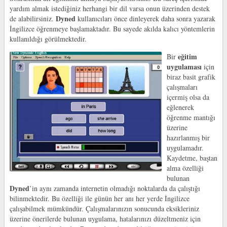
yardım almak istediğiniz herhangi bir dil varsa onun üzerinden destek
Dyned
de alabilirsiniz.
kullanıcıları önce dinleyerek daha sonra yazarak
İngilizce öğrenmeye başlamaktadır. Bu sayede akılda kalıcı yöntemlerin
kullanıldığı görülmektedir.
eğitim
Bir
uygulaması
için
biraz basit grafik
çalışmaları
içermiş olsa da
eğlenerek
öğrenme mantığı
üzerine
hazırlanmış bir
uygulamadır.
Kaydetme, baştan
alma özelliği
bulunan
Dyned
’in aynı zamanda internetin olmadığı noktalarda da çalıştığı
bilinmektedir. Bu özelliği ile günün her anı her yerde İngilizce
çalışabilmek mümkündür. Çalışmalarınızın sonucunda eksikleriniz
üzerine önerilerde bulunan uygulama, hatalarınızı düzeltmeniz için