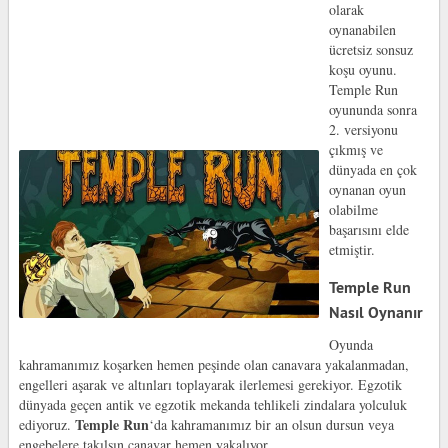
olarak
oynanabilen
ücretsiz sonsuz
koşu oyunu.
Temple Run
oyununda sonra
2. versiyonu
çıkmış ve
dünyada en çok
oynanan oyun
olabilme
başarısını elde
etmiştir.
Temple Run
Nasıl Oynanır
Oyunda
kahramanımız koşarken hemen peşinde olan canavara yakalanmadan,
engelleri aşarak ve altınları toplayarak ilerlemesi gerekiyor. Egzotik
dünyada geçen antik ve egzotik mekanda tehlikeli zindalara yolculuk
Temple Run
ediyoruz.
‘da kahramanımız bir an olsun dursun veya
engebelere takılsın canavar hemen yakalıyor.