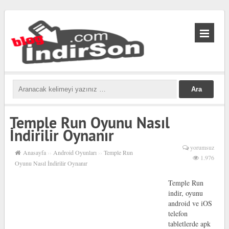
biabet
güncel
biabet
Temple Run Oyunu Nasıl
İndirilir Oynanır
yorumsuz
Anasayfa
››
Android Oyunları
››
Temple Run
1.976
Oyunu Nasıl İndirilir Oynanır
Temple Run
indir, oyunu
android ve iOS
telefon
tabletlerde apk