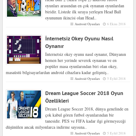
oyunları arasından en çok oynanan oyunlardan
biridir. Listede ilk sıraya yerleşen Head Ball
oyununun ikincisi olan Head..
Android Oyunları
6 Ekim 2018
İnternetsiz Okey Oyunu Nasıl
Oynanır
İnternetsiz okey oyunu nasıl oynanır, Dünyanın
hemen her yerinde severek oynanan ve en
popüler masa oyunlarından biri olan okey,
masaüstü bilgisayarlardan android cihazlara kadar gelişmiş..
Android Oyunları
5 Eylül 2018
Dream League Soccer 2018 Oyun
Özellikleri
Dream League Soccer 2018, dünya genelinde en
çok kabul gören futbol oyunlarından bir
tanesidir. PES ve FIFA kadar ilgi görmeyeceği
düşünülen ancak milyonlarca indirme sayısına..
Android Oyunları
5 Eylül 2018